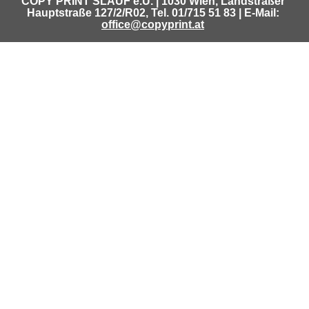
COPY PRINT SLAUF e.U. | 1030 Wien, Landstraßer
Hauptstraße
127/2/R02
, Tel. 01/715 51 83 | E-Mail:
office@copyprint.at