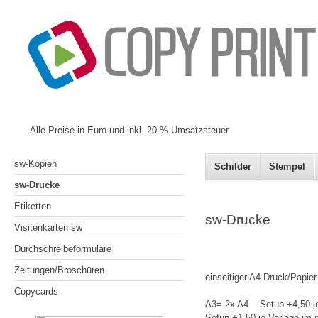
Alle Preise in Euro und inkl. 20 % Umsatzsteuer
sw-Kopien
Schilder
Stempel
sw-Drucke
Etiketten
sw-Drucke
Visitenkarten sw
Durchschreibeformulare
Zeitungen/Broschüren
einseitiger A4-Druck/Pa
Copycards
A3= 2x A4 Setup +4
Setup +1,50 je Vorlage 