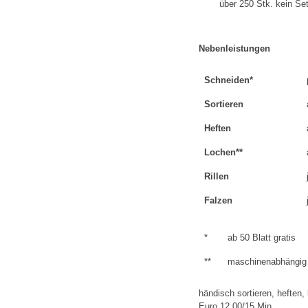
über 250 Stk. kein Se
Nebenleistungen
Schneiden*
Sortieren
Heften
Lochen**
Rillen
Falzen
*
ab 50 Blatt gratis
**
maschinenabhängig 
händisch sortieren, heften,
Euro 12,00/15 Min.